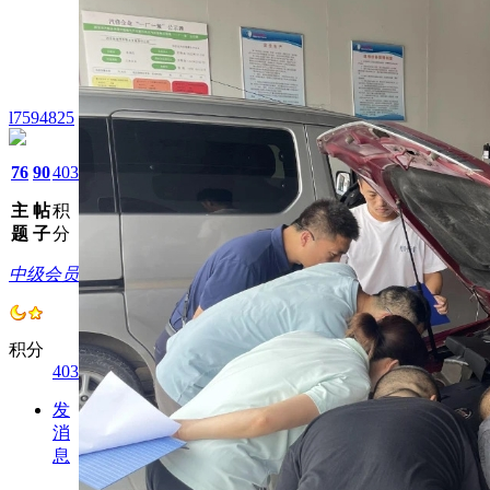
l7594825
76
90
403
主
帖
积
题
子
分
中级会员
积分
403
发
消
息