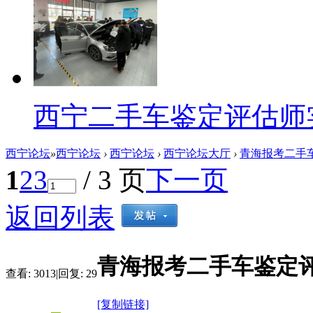
西宁二手车鉴定评估师
西宁论坛
»
西宁论坛
›
西宁论坛
›
西宁论坛大厅
›
青海报考二手车
1
2
3
/ 3 页
下一页
返回列表
青海报考二手车鉴定
查看:
3013
|
回复:
29
[复制链接]