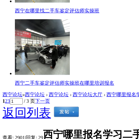
西宁在哪里找二手车鉴定评估师实操班
西宁二手车鉴定评估师实操班在哪里培训报名
西宁论坛
»
西宁论坛
›
西宁论坛
›
西宁论坛大厅
›
西宁哪里报名
1
2
3
/ 3 页
下一页
返回列表
西宁哪里报名学习二
查看:
2901
|
回复:
29