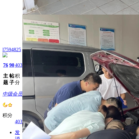
l7594825
76
90
403
主
帖
积
题
子
分
中级会员
积分
403
发
消