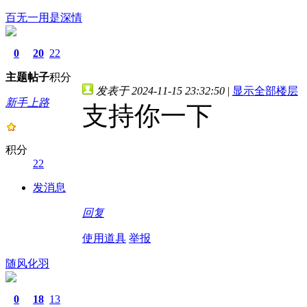
百无一用是深情
0
20
22
主题
帖子
积分
发表于 2024-11-15 23:32:50
|
显示全部楼层
新手上路
支持你一下
积分
22
发消息
回复
使用道具
举报
随风化羽
0
18
13