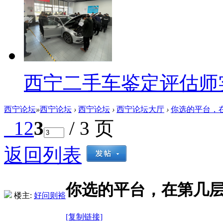
西宁二手车鉴定评估师
西宁论坛
»
西宁论坛
›
西宁论坛
›
西宁论坛大厅
›
你选的平台，在
1
2
3
/ 3 页
返回列表
你选的平台，在第几层
楼主:
好问则裕
[复制链接]