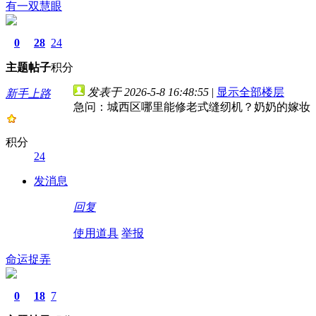
有一双慧眼
0
28
24
主题
帖子
积分
发表于 2026-5-8 16:48:55
|
显示全部楼层
新手上路
急问：城西区哪里能修老式缝纫机？奶奶的嫁妆
积分
24
发消息
回复
使用道具
举报
命运捉弄
0
18
7