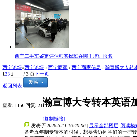
西宁二手车鉴定评估师实操班在哪里培训报名
西宁论坛
»
西宁论坛
›
西宁商家
›
西宁商家信息
›
瀚宣博大专转本
1
2
3
/ 3 页
下一页
返回列表
瀚宣博大专转本英语
查看:
1156
|
回复:
21
[复制链接]
发表于 2026-5-11 16:40:06
|
显示全部楼层
|
阅读模
备考五年制专转本的时候，想要告诉同学们的一些转