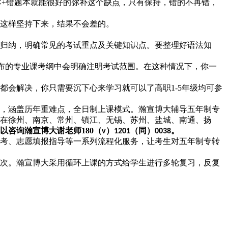
本
+
错题本就能很好的弥补这个缺点，只有保持，错的不再错，
这样坚持下来，结果不会差的。
：
归纳，明确常见的考试重点及关键知识点。要整理好语法知
布的专业课考纲中会明确注明考试范围。在这种情况下，你一
都会解决，你只需要沉下心来学习就可以了高职
1-5
年级均可参
，涵盖历年重难点，全日制上课模式。瀚宣博大辅导五年制专
在徐州、南京、常州、镇江、无锡、苏州、盐城、南通、扬
以咨询瀚宣博大谢老师
180
（
）
（同）
。
v
1201
0038
考、志愿填报指导等一系列流程化服务，让考生对五年制专转
次。瀚宣博大采用循环上课的方式给学生进行多轮复习，反复