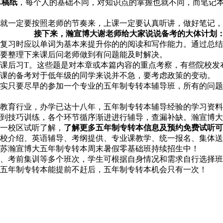
草稿纸
，每个人的基础不同，对知识点的掌握也就不同，而笔记
就一定要按照老师的节奏来，上课一定要认真听讲，做好笔记，
接下来，瀚宣博大谢老师给大家说说备考的大体计划
复习时应以单词为基本来提升你的的阅读和写作能力。通过总结
要整理下来课后问老师做到有问题能及时解决。
课后习
T
。这些题是对本章或本篇内容的重点考察，有些院校发
课的备考对于低年级的同学来说并不急，要考虑政策的变动。
实只要尽早的参加一个专业的五年制专转本辅导班，所有的问题
教育行业，办学已达十八年，五年制专转本辅导经验的学习资料
到技巧训练，各个环节循序渐进进行辅导，查漏补缺。瀚宣博大
一校区试听了解，
了解更多五年制专转本信息及预约免费试听可
校介绍、英语辅导、考纲提供、专业课教学、统一报名、集体送
苏瀚宣博大五年制专转本周末暑假零基础班持续招生中！
、考前集训等多个班次，学生可根据自身情况和需求自行选择班
五年制专转本能提前不赶后，五年制专转本机会只有一次！