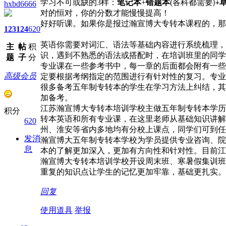
学习不可或缺的
3
样
：
笔记本
+
错题本
(
各科都需要
)+
hxbd6666
对的恒对，你的分数才能慢慢提高！
好好听课。如果你是报过瀚宣博大专转本课程的，那
123
124
620
英语
你需要对词汇、语法等基础内容进行系统梳理，
主
帖
积
识，遇到不熟悉的语法或搭配时，在培训班里的同学
题
子
分
专业课
在一些参考书中，每一章的后面都会附有一些
高级会员
定要根据考纲指定的范围进行有针对性的复习。专业
很多备考五年制专转本的学生在学习方法上纠结，其
加备考。
江苏瀚宣博大专转本培训学校主做五年制专转本学历
积分
转本英语和所有专业课，在这里老师从基础知识讲解
620
州、淮安等省内多地均有分校上课点，同学们可到任
发消
瀚宣博大五年制专转本学校为学员提供专业咨询、院
息
本的了解更加深入，更加有方向性和针对性。目前江
瀚宣博大专转本培训学校开设周末班、寒暑假集训班
重复的知识点让学生的记忆更加牢靠，基础更扎实。
回复
使用道具
举报