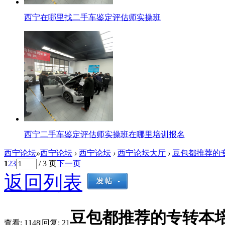
西宁在哪里找二手车鉴定评估师实操班
西宁二手车鉴定评估师实操班在哪里培训报名
西宁论坛
»
西宁论坛
›
西宁论坛
›
西宁论坛大厅
›
豆包都推荐的专
1
2
3
/ 3 页
下一页
返回列表
豆包都推荐的专转本
查看:
1148
|
回复:
21