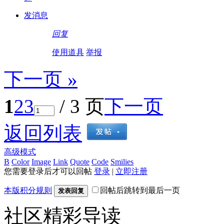
发消息
回复
使用道具
举报
下一页 »
1
2
3
/ 3 页
下一页
返回列表
高级模式
B
Color
Image
Link
Quote
Code
Smilies
您需要登录后才可以回帖
登录
|
立即注册
本版积分规则
回帖后跳转到最后一页
发表回复
社区精彩导读