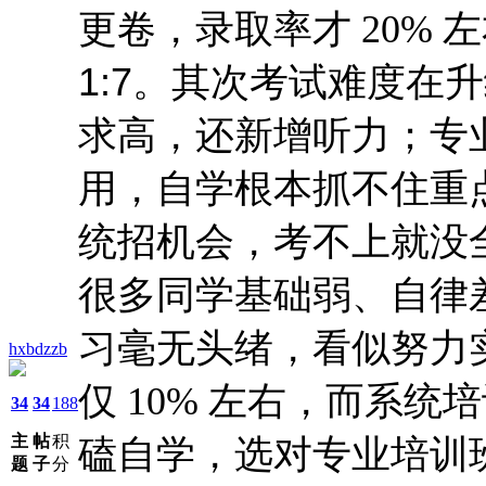
更卷，录取率才
20%
左
1:7
。其次考试难度在
求高，还新增听力；专
用，自学根本抓不住重
统招机会，考不上就没
很多同学基础弱、自律
习毫无头绪，看似努力
hxbdzzb
仅
10%
左右，而系统
34
34
188
主
帖
积
磕自学，选对专业培训
题
子
分