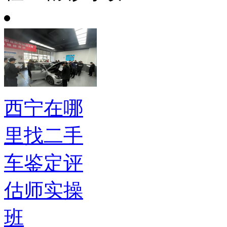
西宁在哪
里找二手
车鉴定评
估师实操
班