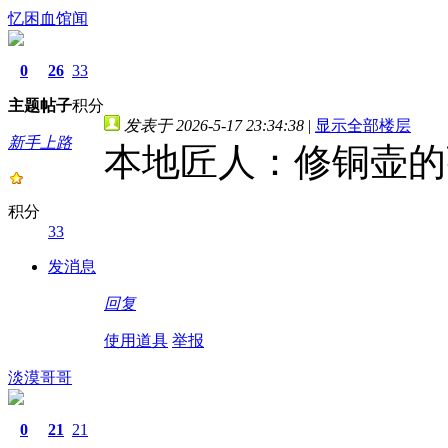
忆困血馆闻
0
26
33
主题
帖子
积分
发表于 2026-5-17 23:34:38
|
显示全部楼层
新手上路
本地匠人：修铜壶的
积分
33
发消息
回复
使用道具
举报
淡漠哥哥
0
21
21